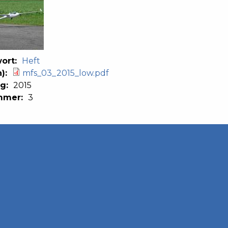
ort:
Heft
n):
mfs_03_2015_low.pdf
ng:
2015
mmer:
3