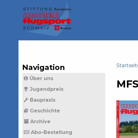
Jump
to
navigation
Back
to
top
Startseit
Navigation
Back
Sie
Über uns
to
MFS
sind
top
Jugendpreis
hier
Baupraxis
Geschichte
Archive
Abo-Bestellung