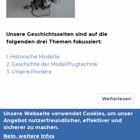
Unsere Geschichtsseiten sind auf die
folgenden drei Themen fokussiert:
1. Historische Modelle
2. Geschichte der Modellflugtechnik
3. Unsere Pioniere
Weiterlesen
über
Unsere
Unsere Webseite verwendet Cookies, um unser
Back
drei
Angebot nutzerfreundlicher, effektiver und
Schwerpunkte
to
sicherer zu machen.
top
Nein, weitere Infos
Datenschutzerklärung
Impressum