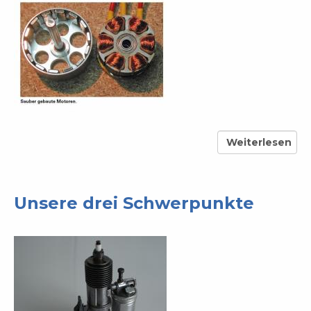
Weiterlesen
über
20
Jahre
LRK
Unsere drei Schwerpunkte