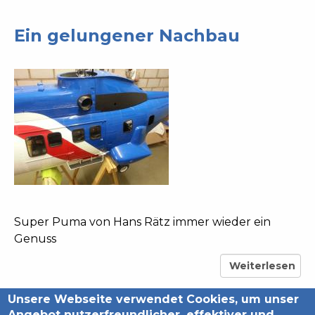
Ein gelungener Nachbau
Super Puma von Hans Rätz immer wieder ein
Genuss
Weiterlesen
über
Ein
Unsere Webseite verwendet Cookies, um unser
Back
gelungener
Angebot nutzerfreundlicher, effektiver und