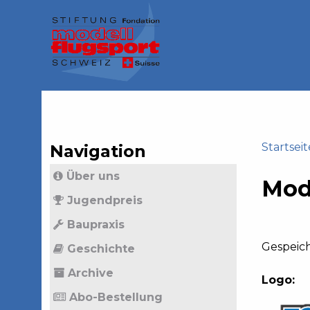
Jump
to
navigation
Back
to
top
Startseit
Navigation
Back
Sie
Über uns
to
Mod
sind
top
Jugendpreis
hier
Baupraxis
Gespeic
Geschichte
Archive
Logo:
Abo-Bestellung