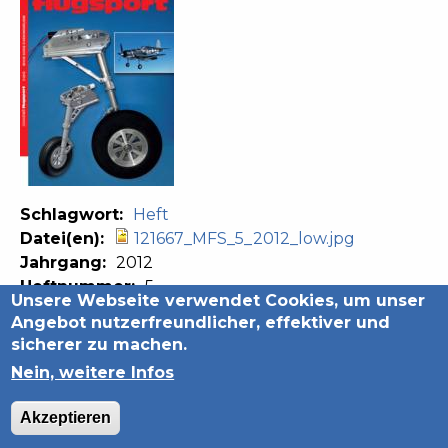
Schlagwort:
Heft
Datei(en):
121667_MFS_5_2012_low.jpg
Jahrgang:
2012
Heftnummer:
5
Unsere Webseite verwendet Cookies, um unser
Back
Angebot nutzerfreundlicher, effektiver und
to
sicherer zu machen.
top
Nein, weitere Infos
Datenschutzerklärung
Impressum
Akzeptieren