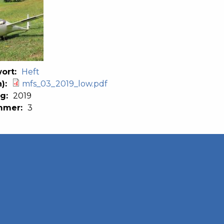
ort:
Heft
n):
mfs_03_2019_low.pdf
ng:
2019
mmer:
3