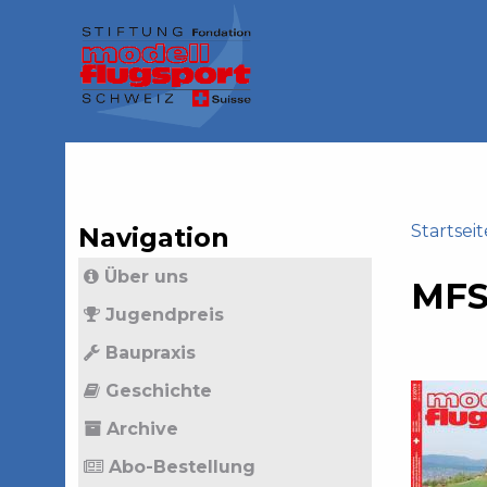
Jump
to
navigation
Back
to
top
Startseit
Navigation
Back
Sie
Über uns
to
MFS
sind
top
Jugendpreis
hier
Baupraxis
Geschichte
Archive
Abo-Bestellung