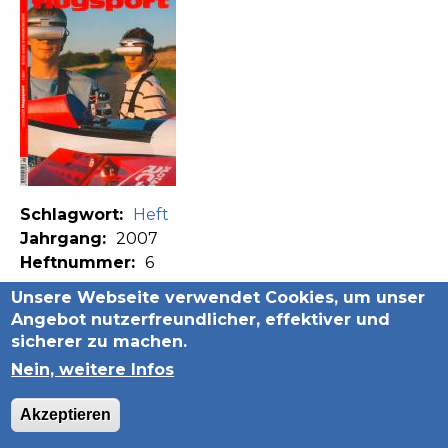
Schlagwort:
Heft
Jahrgang:
2007
Heftnummer:
6
Back
Unsere Webseite verwendet Cookies, um unser
to
Angebot nutzerfreundlicher, effektiver und
top
sicherer zu machen.
Datenschutzerklärung
Impressum
Nein, weitere Infos
Akzeptieren